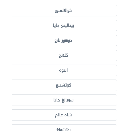
كوالالمبور
بيتالينغ جايا
جوهور بارو
كلانج
ايبوه
كوتشينغ
سوبانغ جايا
شاه عالم
بوتشونغ