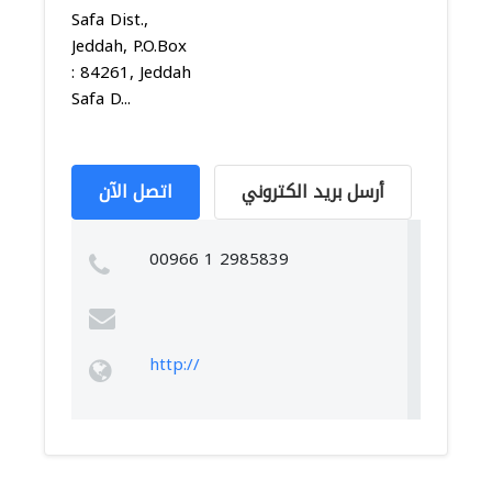
Safa Dist.,
Jeddah, P.O.Box
: 84261, Jeddah
Safa D...
أرسل بريد الكتروني
اتصل الآن
00966 1 2985839
http://