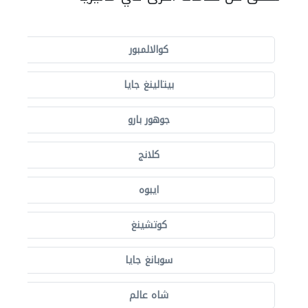
كوالالمبور
بيتالينغ جايا
جوهور بارو
كلانج
ايبوه
كوتشينغ
سوبانغ جايا
شاه عالم