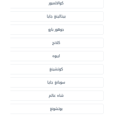
كوالالمبور
بيتالينغ جايا
جوهور بارو
كلانج
ايبوه
كوتشينغ
سوبانغ جايا
شاه عالم
بوتشونغ