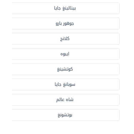
بيتالينغ جايا
جوهور بارو
كلانج
ايبوه
كوتشينغ
سوبانغ جايا
شاه عالم
بوتشونغ