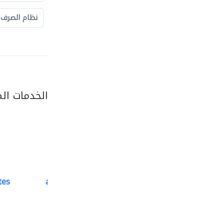
نظام الصرف
الخدمات ال
tes
accurate bldh cont..
كبار المقاوليين