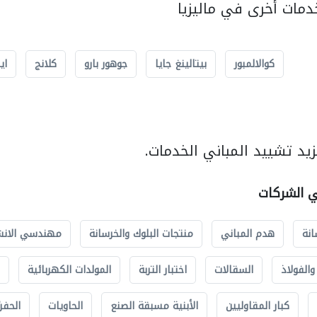
مات أخرى في ماليزيا
كوالالمبور
بيتالينغ جايا
جوهور بارو
كلانج
اي
يد تشييد المباني الخدمات.
ي الشركات
انة
هدم المباني
منتجات البلوك والخرسانة
مهندسي الانش
الفولاذ
السقالات
اختبار التربة
المولدات الكهربائية
كبار المقاوليين
الأبنية مسبقة الصنع
الحاويات
الحفري