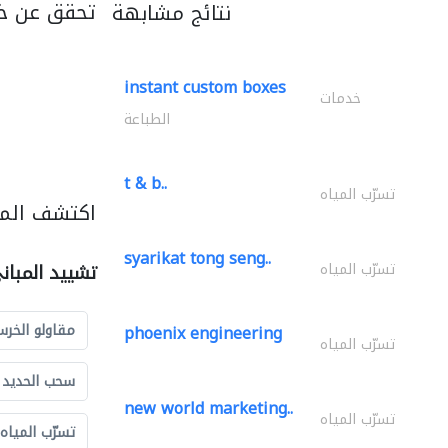
تحقق عن خد
نتائج مشابهة
instant custom boxes
خدمات
الطباعة
t & b..
تسرّب المياه
اكتشف المز
syarikat tong seng..
تسرّب المياه
تشييد المبان
مقاولو الخرس
phoenix engineering
تسرّب المياه
سحب الحديد و
new world marketing..
تسرّب المياه
تسرّب المياه