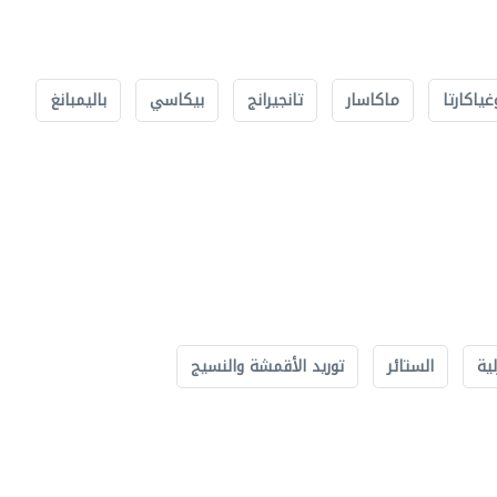
غياكارتا
ماكاسار
تانجيرانج
بيكاسي
باليمبانغ
لية
الستائر
توريد الأقمشة والنسيج