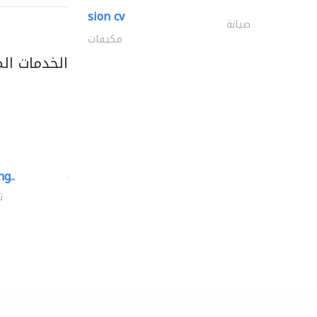
sion cv
صيانة
مكيفات
الخدمات ال
g..
chrysels decore llc
توريد الأقمشة والنسيج
ت