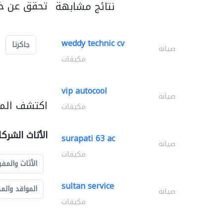
تحقق عن خد
نتائج مشابهة
weddy technic cv
جاكرتا
صيانة
مكيفات
vip autocool
صيانة
اكتشف المزي
مكيفات
الأثاث الشرك
surapati 63 ac
صيانة
مكيفات
الأثاث والمفر
sultan service
المواقد والم
صيانة
مكيفات