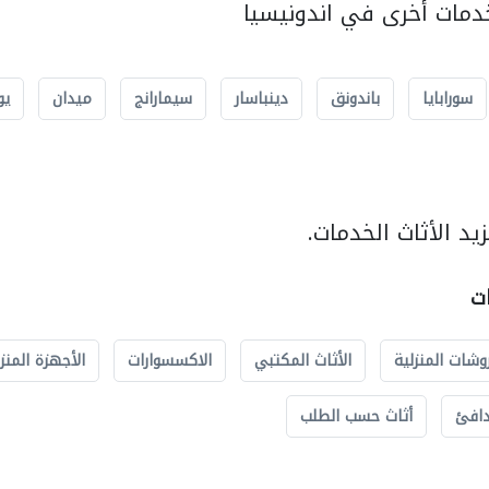
مات أخرى في اندونيسيا
سورابايا
باندونق
دينباسار
سيمارانج
ميدان
يو
د الأثاث الخدمات.
ات
وشات المنزلية
الأثاث المكتبي
الاكسسوارات
الأجهزة المنز
دافئ
أثاث حسب الطلب