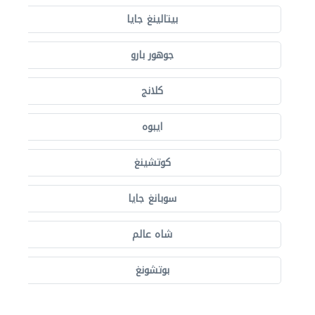
بيتالينغ جايا
جوهور بارو
كلانج
ايبوه
كوتشينغ
سوبانغ جايا
شاه عالم
بوتشونغ