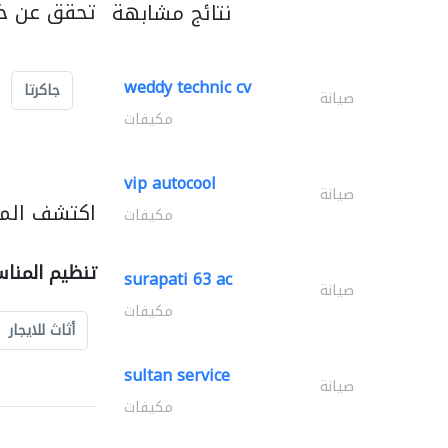
تحقق عن خد
نتائج مشابهة
weddy technic cv
جاكرتا
صيانة
مكيفات
vip autocool
صيانة
اكتشف المز
مكيفات
تنظيم المنا
surapati 63 ac
صيانة
مكيفات
أثاث للايجار
sultan service
صيانة
مكيفات