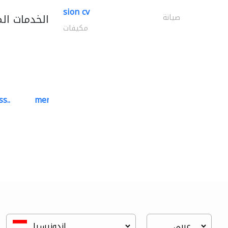
sion cv
الخدمات ال
صيانة
مكيفات
s..
mermaid digital printing..
خدمات الطباعة