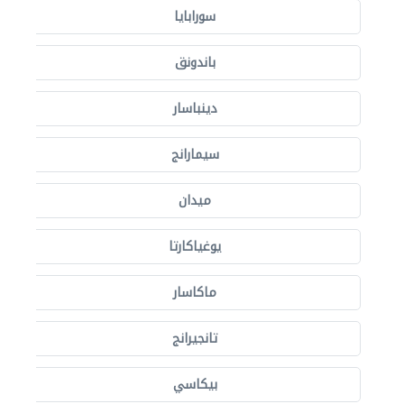
سورابايا
باندونق
دينباسار
سيمارانج
ميدان
يوغياكارتا
ماكاسار
تانجيرانج
بيكاسي