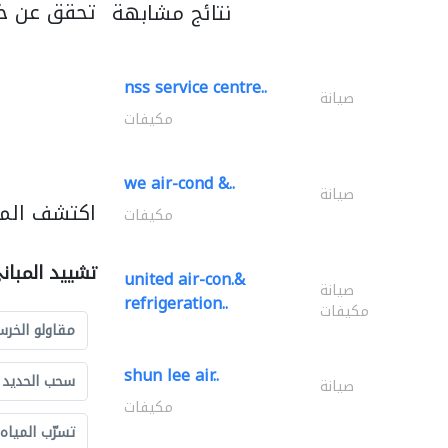
تحقق عن خد
نتائج مشابهة
nss service centre..
صيانة
مكيفات
we air-cond &..
صيانة
اكتشف المز
مكيفات
تشييد المبان
united air-con.&
صيانة
refrigeration..
مكيفات
مقاولو الخرس
shun lee air..
سحب الحديد و
صيانة
مكيفات
تسرّب المياه