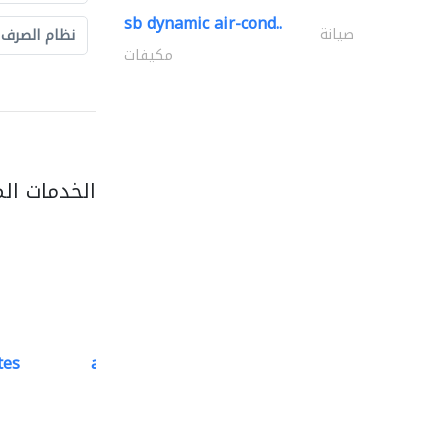
sb dynamic air-cond..
صيانة
نظام الصرف
مكيفات
الخدمات ال
tes
accurate bldh cont..
كبار المقاوليين