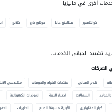
مات أخرى في ماليزيا
كوالالمبور
بيتالينغ جايا
جوهور بارو
كلانج
اي
يد تشييد المباني الخدمات.
ي الشركات
انة
هدم المباني
منتجات البلوك والخرسانة
مهندسي الانش
الفولاذ
السقالات
اختبار التربة
المولدات الكهربائية
كبار المقاوليين
الأبنية مسبقة الصنع
الحاويات
الحفري