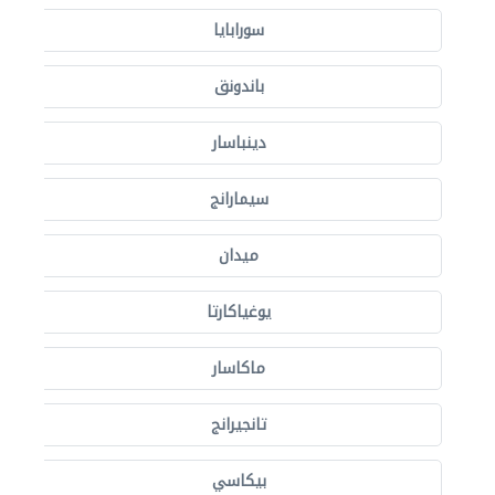
سورابايا
باندونق
دينباسار
سيمارانج
ميدان
يوغياكارتا
ماكاسار
تانجيرانج
بيكاسي