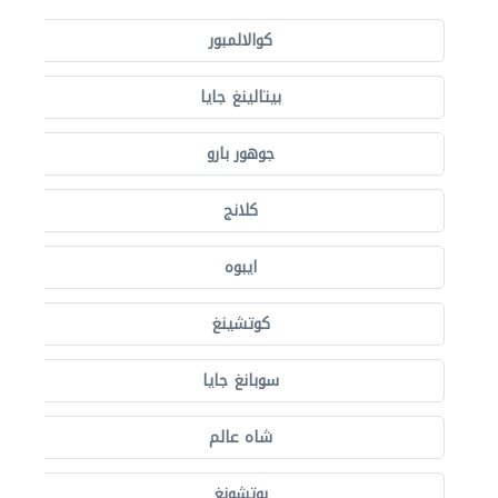
كوالالمبور
بيتالينغ جايا
جوهور بارو
كلانج
ايبوه
كوتشينغ
سوبانغ جايا
شاه عالم
بوتشونغ