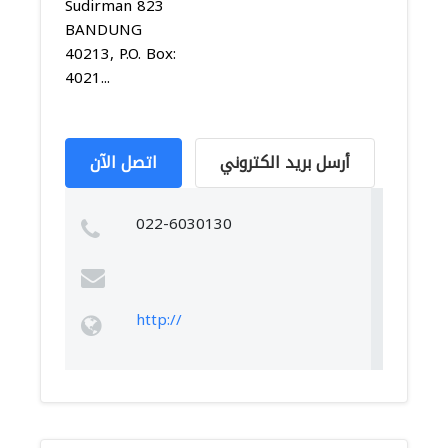
Sudirman 823
BANDUNG
40213, P.O. Box:
4021...
أرسل بريد الكتروني
اتصل الآن
022-6030130
http://