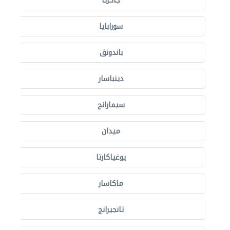
جاكرتا
سورابايا
باندونق
دينباسار
سيمارانج
ميدان
يوغياكارتا
ماكاسار
تانجيرانج