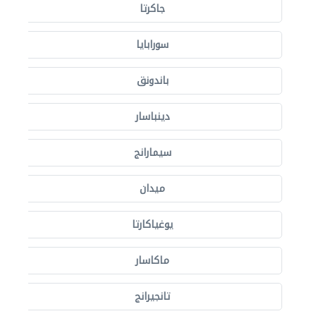
جاكرتا
سورابايا
باندونق
دينباسار
سيمارانج
ميدان
يوغياكارتا
ماكاسار
تانجيرانج