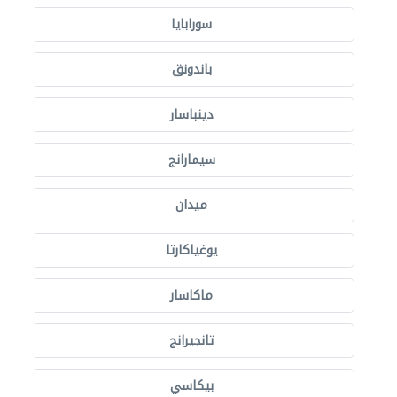
سورابايا
باندونق
دينباسار
سيمارانج
ميدان
يوغياكارتا
ماكاسار
تانجيرانج
بيكاسي