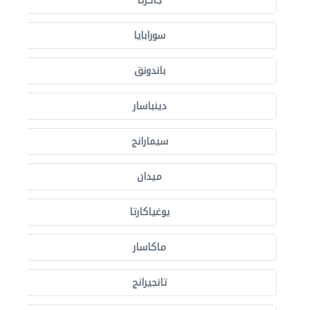
جاكرتا
سورابايا
باندونق
دينباسار
سيمارانج
ميدان
يوغياكارتا
ماكاسار
تانجيرانج