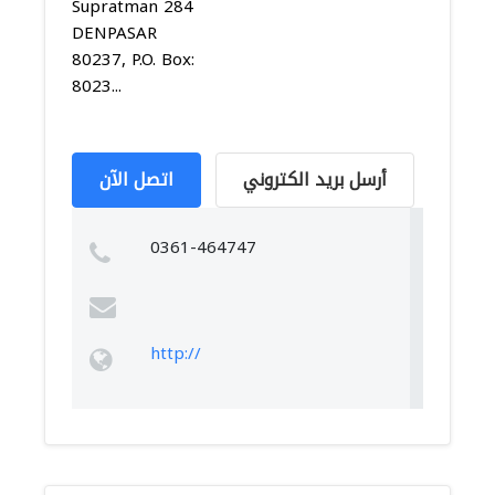
Supratman 284
DENPASAR
80237, P.O. Box:
8023...
أرسل بريد الكتروني
اتصل الآن
0361-464747
http://