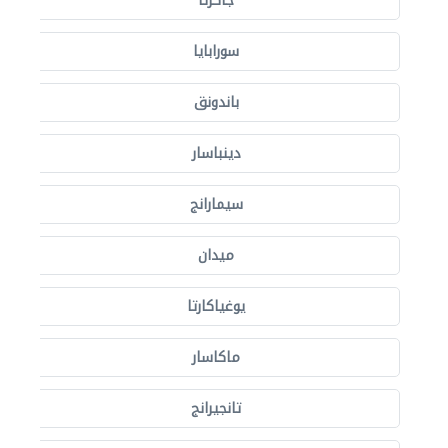
جاكرتا
سورابايا
باندونق
دينباسار
سيمارانج
ميدان
يوغياكارتا
ماكاسار
تانجيرانج