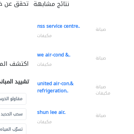
تحقق عن خد
نتائج مشابهة
nss service centre..
صيانة
مكيفات
we air-cond &..
صيانة
اكتشف المز
مكيفات
تشييد المبان
united air-con.&
صيانة
refrigeration..
مكيفات
مقاولو الخرس
shun lee air..
سحب الحديد و
صيانة
مكيفات
تسرّب المياه