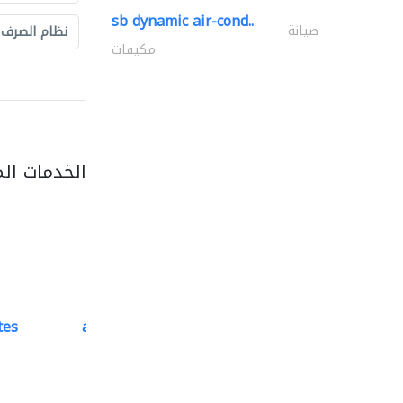
sb dynamic air-cond..
صيانة
نظام الصرف
مكيفات
الخدمات ال
tes
accurate bldh cont..
كبار المقاوليين