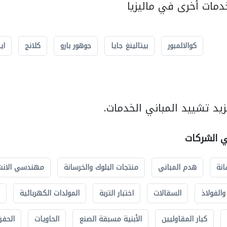
مات أخرى في ماليزيا
كوالالمبور
بيتالينغ جايا
جوهور بارو
كلانج
اي
يد تشييد المباني الخدمات.
ي الشركات
انة
هدم المباني
منتجات البلوك والخرسانة
مهندسي الانش
الفولاذ
السقالات
اختبار التربة
المولدات الكهربائية
كبار المقاوليين
الأبنية مسبقة الصنع
الحاويات
الحفري