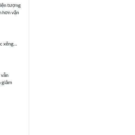
 hiện tượng
nh hơn vận
uốc xẻng…
c vẫn
m giảm