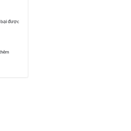
h bại được
 thêm