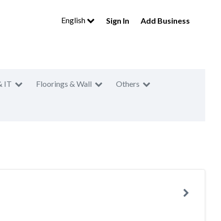
English
Sign In
Add Business
& IT
Floorings & Wall
Others