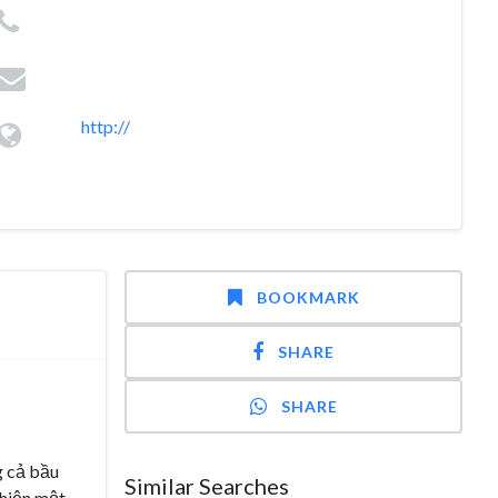
http://
BOOKMARK
SHARE
SHARE
g cả bầu
Similar Searches
 hiện một