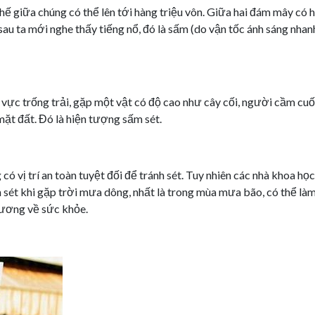
 thế giữa chúng có thể lên tới hàng triệu vôn. Giữa hai đám mây có
 sau ta mới nghe thấy tiếng nổ, đó là sấm (do vận tốc ánh sáng nha
 vực trống trải, gặp một vật có độ cao như cây cối, người cầm c
mặt đất. Đó là hiện tượng sấm sét.
có vị trí an toàn tuyệt đối để tránh sét. Tuy nhiên các nhà khoa họ
h sét khi gặp trời mưa dông, nhất là trong mùa mưa bão, có thể là
hương về sức khỏe.