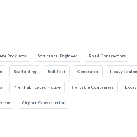
ete Products
Structural Engineer
Road Contractors
n
Scaffolding
Soil Test
Generator
Heavy Equip
s
Pre - Fabricated House
Portable Containers
Excav
ystem
Airport Construction