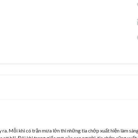
ra. Mỗi khi có trận mưa lớn thì những tia chớp xuất hiện làm sán
ra sợ hãi. Đôi khi trong giấc mơ của con người, tia chớp cũng xuất