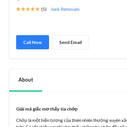
(5)
Junk Removals
Call Now
Send Email
About
Giải mã giấc mơ thấy tia chớp
Chớp là một hiện tượng của thiên nhiên thường xuyên xảy 
trời. Có rất nhiều người nhìn thấy những tia chớp đều tỏ 