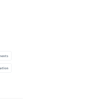
ments
ation