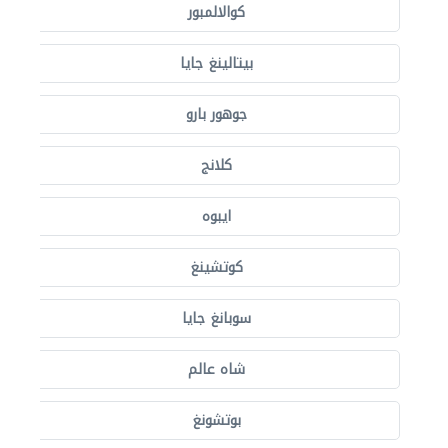
كوالالمبور
بيتالينغ جايا
جوهور بارو
كلانج
ايبوه
كوتشينغ
سوبانغ جايا
شاه عالم
بوتشونغ