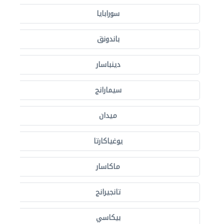
سورابايا
باندونق
دينباسار
سيمارانج
ميدان
يوغياكارتا
ماكاسار
تانجيرانج
بيكاسي