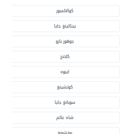
كوالالمبور
بيتالينغ جايا
جوهور بارو
كلانج
ايبوه
كوتشينغ
سوبانغ جايا
شاه عالم
بوتشونغ