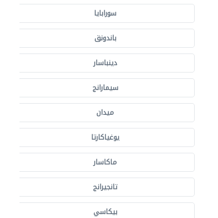
سورابايا
باندونق
دينباسار
سيمارانج
ميدان
يوغياكارتا
ماكاسار
تانجيرانج
بيكاسي