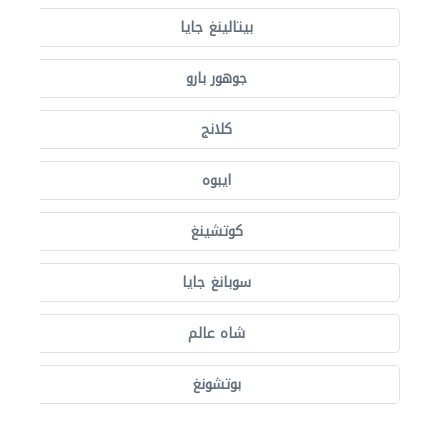
بيتالينغ جايا
جوهور بارو
كلانج
ايبوه
كوتشينغ
سوبانغ جايا
شاه عالم
بوتشونغ