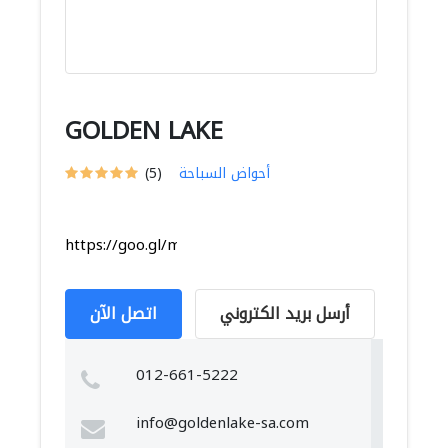
GOLDEN LAKE
أحواض السباحة
(5)
https://goo.gl/maps/U6F2mAoCWZmZdGJo9
أرسل بريد الكتروني
اتصل الآن
012-661-5222
info@goldenlake-sa.com