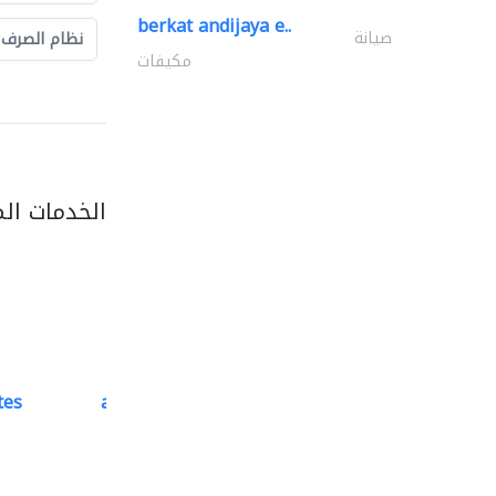
berkat andijaya e..
صيانة
نظام الصرف
مكيفات
الخدمات ال
tes
accurate bldh cont..
كبار المقاوليين