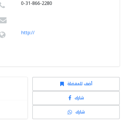
0-31-866-2280
http://
أضف للمفضلة
شارك
شارك