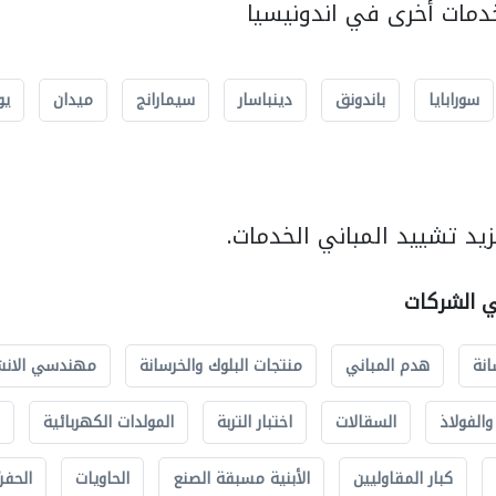
مات أخرى في اندونيسيا
سورابايا
باندونق
دينباسار
سيمارانج
ميدان
يو
يد تشييد المباني الخدمات.
ي الشركات
انة
هدم المباني
منتجات البلوك والخرسانة
مهندسي الانش
الفولاذ
السقالات
اختبار التربة
المولدات الكهربائية
كبار المقاوليين
الأبنية مسبقة الصنع
الحاويات
الحفري