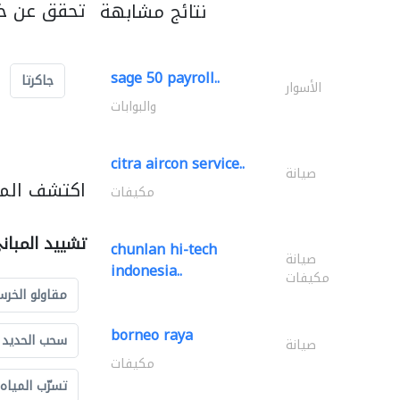
تحقق عن خد
نتائج مشابهة
sage 50 payroll..
جاكرتا
الأسوار
والبوابات
citra aircon service..
صيانة
اكتشف المز
مكيفات
تشييد المبان
chunlan hi-tech
صيانة
indonesia..
مكيفات
مقاولو الخرس
borneo raya
سحب الحديد و
صيانة
مكيفات
تسرّب المياه