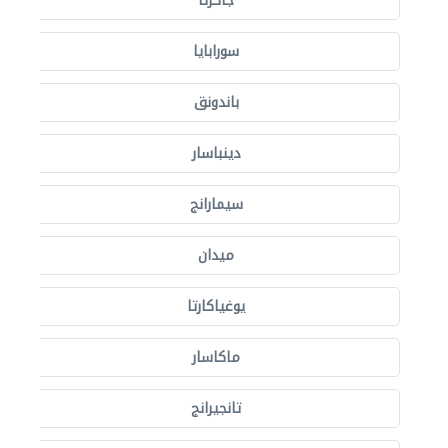
جاكرتا
سورابايا
باندونق
دينباسار
سيمارانج
ميدان
يوغياكارتا
ماكاسار
تانجيرانج