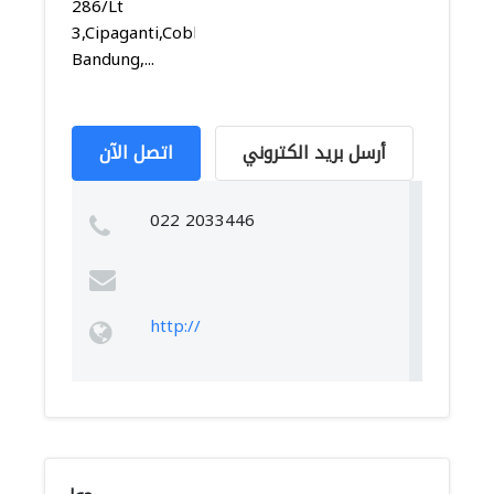
286/Lt
3,Cipaganti,Coblong,
Bandung,...
أرسل بريد الكتروني
اتصل الآن
022 2033446
http://