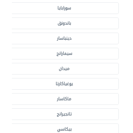
سورابايا
باندونق
دينباسار
سيمارانج
ميدان
يوغياكارتا
ماكاسار
تانجيرانج
بيكاسي