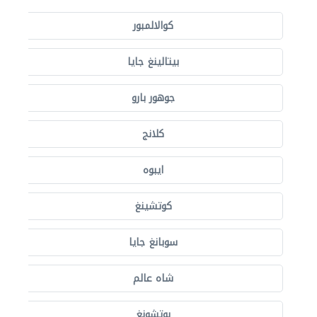
كوالالمبور
بيتالينغ جايا
جوهور بارو
كلانج
ايبوه
كوتشينغ
سوبانغ جايا
شاه عالم
بوتشونغ