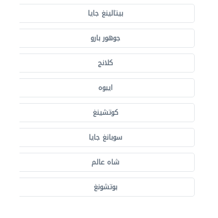
بيتالينغ جايا
جوهور بارو
كلانج
ايبوه
كوتشينغ
سوبانغ جايا
شاه عالم
بوتشونغ