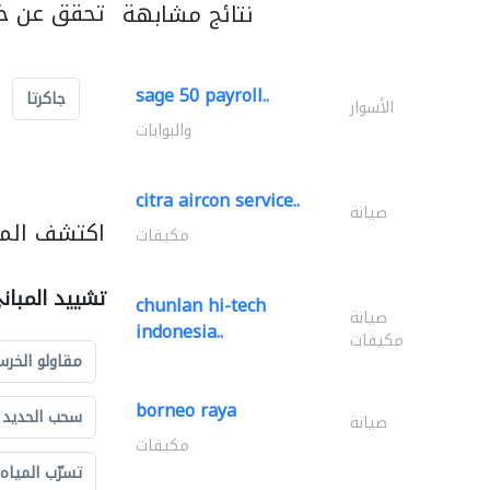
تحقق عن خد
نتائج مشابهة
sage 50 payroll..
جاكرتا
الأسوار
والبوابات
citra aircon service..
صيانة
اكتشف المز
مكيفات
تشييد المبان
chunlan hi-tech
صيانة
indonesia..
مكيفات
مقاولو الخرس
borneo raya
سحب الحديد و
صيانة
مكيفات
تسرّب المياه