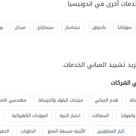
مات أخرى في اندونيسيا
سورابايا
باندونق
دينباسار
سيمارانج
ميدان
يو
يد تشييد المباني الخدمات.
ي الشركات
انة
هدم المباني
منتجات البلوك والخرسانة
مهندسي الانش
الفولاذ
السقالات
اختبار التربة
المولدات الكهربائية
كبار المقاوليين
الأبنية مسبقة الصنع
الحاويات
الحفري