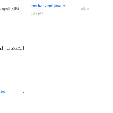
berkat andijaya e..
صيانة
نظام الصرف
مكيفات
الخدمات ال
tes
accurate bldh cont..
كبار المقاوليين