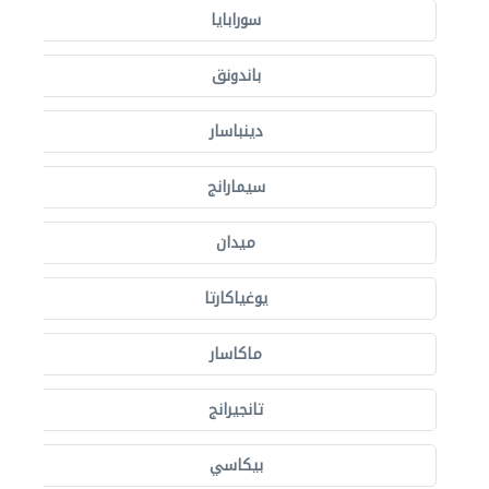
سورابايا
باندونق
دينباسار
سيمارانج
ميدان
يوغياكارتا
ماكاسار
تانجيرانج
بيكاسي