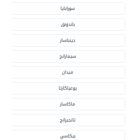
سورابايا
باندونق
دينباسار
سيمارانج
ميدان
يوغياكارتا
ماكاسار
تانجيرانج
بيكاسي