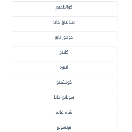
كوالالمبور
بيتالينغ جايا
جوهور بارو
كلانج
ايبوه
كوتشينغ
سوبانغ جايا
شاه عالم
بوتشونغ