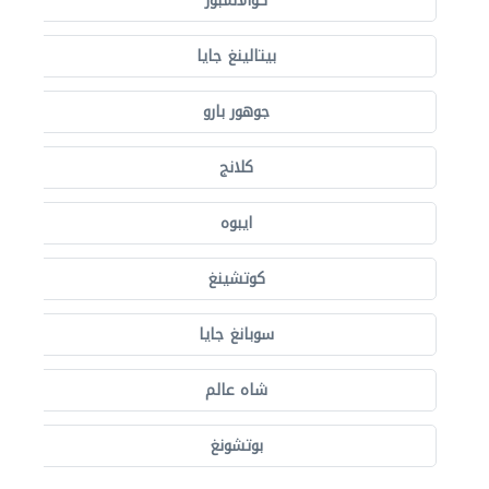
كوالالمبور
بيتالينغ جايا
جوهور بارو
كلانج
ايبوه
كوتشينغ
سوبانغ جايا
شاه عالم
بوتشونغ