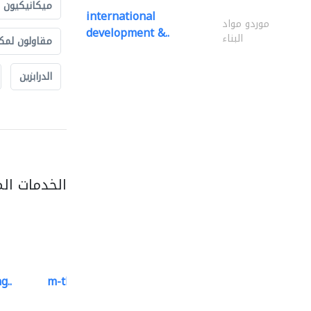
ميكانيكيون
international
موردو مواد
development &..
البناء
مقاولون لمك
الدرابزين
الخدمات ال
g..
m-three building materials
موردو مواد البناء