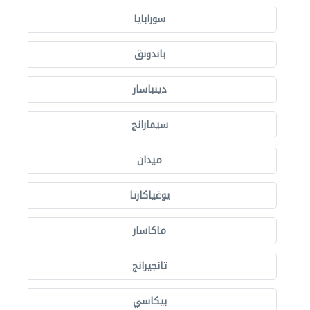
سورابايا
باندونق
دينباسار
سيمارانج
ميدان
يوغياكارتا
ماكاسار
تانجيرانج
بيكاسي