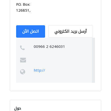
P.O. Box:
126851,
أرسل بريد الكتروني
اتصل الآن
00966 2 6246031
http://
حول