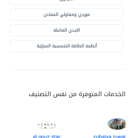
موردي ومقاولي المعادن
الايدي العاملة
أنظمة الطاقة الشمسية المنزلية
الخدمات المتوفرة من نفس التصنيف
al qouz star..
rubaiya zueaid bldg