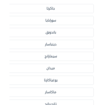
جاكرتا
سورابايا
باندونق
دينباسار
سيمارانج
ميدان
يوغياكارتا
ماكاسار
تانجيرانج