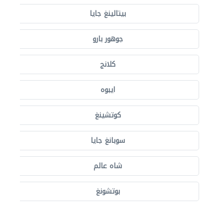
بيتالينغ جايا
جوهور بارو
كلانج
ايبوه
كوتشينغ
سوبانغ جايا
شاه عالم
بوتشونغ