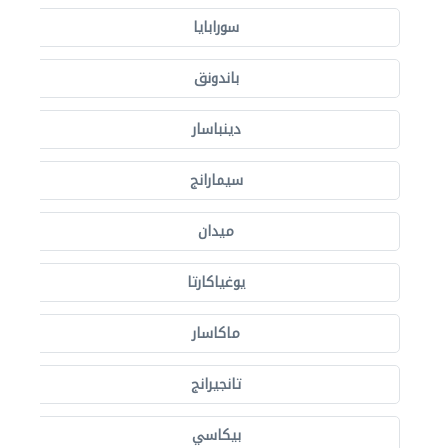
سورابايا
باندونق
دينباسار
سيمارانج
ميدان
يوغياكارتا
ماكاسار
تانجيرانج
بيكاسي