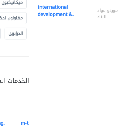
ميكانيكيون
international
موردو مواد
development &..
البناء
مقاولون لمك
الدرابزين
الخدمات ال
g..
m-three building materials
موردو مواد البناء