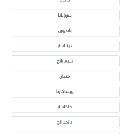
جاكرتا
سورابايا
باندونق
دينباسار
سيمارانج
ميدان
يوغياكارتا
ماكاسار
تانجيرانج