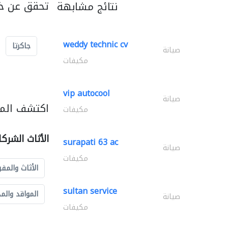
تحقق عن خد
نتائج مشابهة
weddy technic cv
جاكرتا
صيانة
مكيفات
vip autocool
صيانة
اكتشف المزي
مكيفات
الأثاث الشرك
surapati 63 ac
صيانة
مكيفات
الأثاث والمفر
sultan service
المواقد والم
صيانة
مكيفات