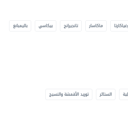
غياكارتا
ماكاسار
تانجيرانج
بيكاسي
باليمبانغ
لية
الستائر
توريد الأقمشة والنسيج