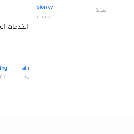
sion cv
صيانة
مكيفات
الخدمات ال
ding
al mashrabia furniture..
الأثاث والمفروشات المنزلية
الأ