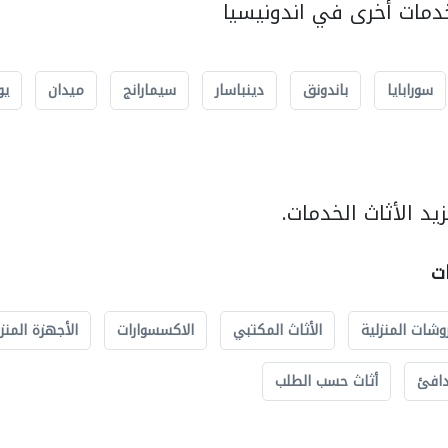
مات أخرى في اندونيسيا
سورابايا
باندونق
دينباسار
سيمارانج
ميدان
يو
د الأثاث الخدمات.
ات
وشات المنزلية
الأثاث المكتبي
الاكسسوارات
الأجهزة المنز
دافئ
أثاث حسب الطلب