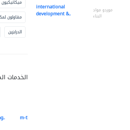
ميكانيكيون
international
موردو مواد
development &..
البناء
مقاولون لمك
الدرابزين
الخدمات ال
g..
m-three building materials
موردو مواد البناء