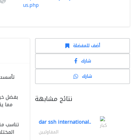
us.php
أضف للمفضلة
شارك
شارك
بفضل خبرا
نتائج مشابهة
مما ي
dar ssh international..
تناسب منت
كبار
المختل
المقاوليين