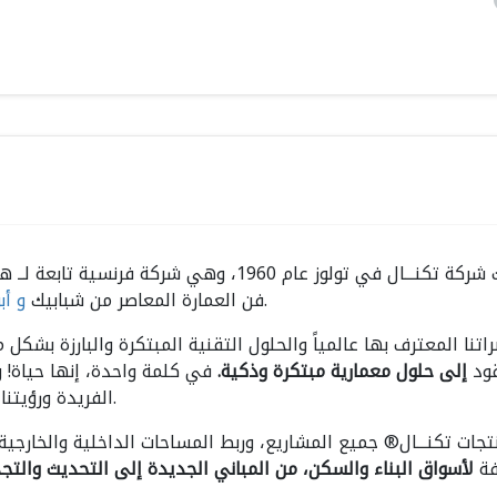
تأسست شركة تكنـــال في تولوز عام 1960، وهي
وبوابات.
فن العمارة المعاصر من شبابيك
و أب
تنا المعترف بها عالمياً والحلول التقنية المبتكرة والبارزة بشكل 
قود
إلى حلول معمارية مبتكرة وذكية.
في كلمة واحدة، إنها حياة! وب
الفريدة ورؤيتنا المبتكرة قد أرست المعايير في فرنسا وجميع أنحاء العالم.
جات تكنـــال® جميع المشاريع، وربط المساحات الداخلية والخارجية ب
فة
لأسواق البناء والسكن، من المباني الجديدة إلى التحديث والتج