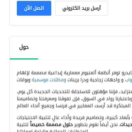
أرسل بريد الكتروني
اتصل الآن
حول
 شركة فرنسية تابعة لــ هايدرو توفر أنظمة ألمنيوم معمارية إبداعية مصممة لإلهام
واب
و واجهات زجاجية ودرا بزينات
ومظلات موسمية
متزايد، فإننا مؤهلون للاستجابة للتحديات الجديدة كل يوم،
اعتبارنا رواد في السوق، فإن تفوقنا ومعرفتنا وتصاميمنا
أبعاد كبيرة، وتصاميم فريدة وأداء عالٍ لتلبية الاحتياجات
ديدات
. نحن أيضاً نقوم بتطوير
حلول مصممة خصيصاً
لتلبية
المتطلبات الجمالية والراحة لعملائنا.