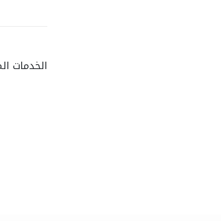
الخدمات ال
escape luxury
المظلات والبورجولات