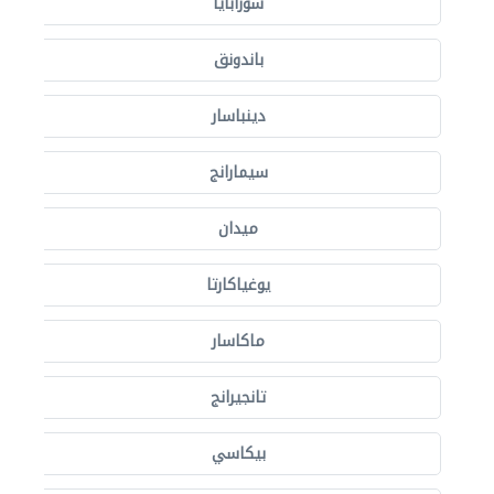
سورابايا
باندونق
دينباسار
سيمارانج
ميدان
يوغياكارتا
ماكاسار
تانجيرانج
بيكاسي