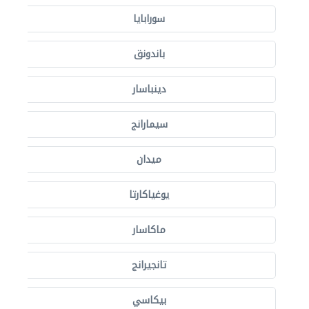
سورابايا
باندونق
دينباسار
سيمارانج
ميدان
يوغياكارتا
ماكاسار
تانجيرانج
بيكاسي