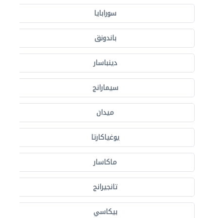
سورابايا
باندونق
دينباسار
سيمارانج
ميدان
يوغياكارتا
ماكاسار
تانجيرانج
بيكاسي